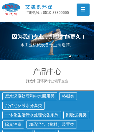
艾 德 凯 环 保
咨询热线：0510-87899665
因为我们专业，所以才能更久！
水工业机械设备专业制造商。
产品中心
打造中国环保行业领军
企业
废水深度处理和中水回用类
格栅类
沉砂池及砂水分离类
一体化生活污水处理设备系列
刮吸泥机类
除臭消毒
加药混合（搅拌）装置类