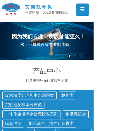
艾 德 凯 环 保
咨询热线：0510-87899665
因为我们专业，所以才能更久！
水工业机械设备专业制造商。
产品中心
打造中国环保行业领军
企业
废水深度处理和中水回用类
格栅类
沉砂池及砂水分离类
一体化生活污水处理设备系列
刮吸泥机类
除臭消毒
加药混合（搅拌）装置类