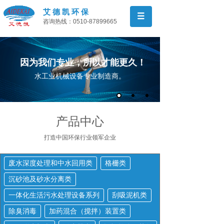
艾 德 凯 环 保
咨询热线：0510-87899665
因为我们专业，所以才能更久！
水工业机械设备专业制造商。
产品中心
打造中国环保行业领军
企业
废水深度处理和中水回用类
格栅类
沉砂池及砂水分离类
一体化生活污水处理设备系列
刮吸泥机类
除臭消毒
加药混合（搅拌）装置类