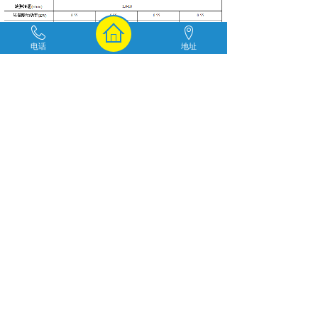
电话
地址
上一个：
ADK-HMY型明杆......
下一个：
ADK-HDNY型带......
地址：江苏省宜兴市高塍环保科技园