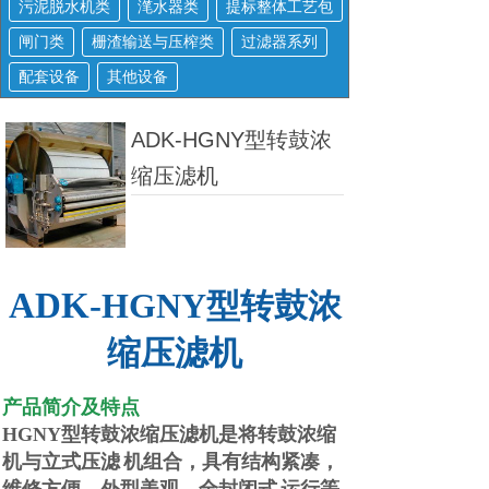
污泥脱水机类
滗水器类
提标整体工艺包
闸门类
栅渣输送与压榨类
过滤器系列
配套设备
其他设备
ADK-HGNY型转鼓浓
缩压滤机
ADK-
HGNY
型转鼓浓
缩压滤机
产品简介及特点
HGNY
型转鼓浓缩压滤机是将转鼓浓缩
机与立式压滤
机组合，具有结构紧凑，