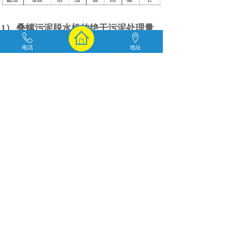
1）
叠螺污泥脱水机的绝干污泥处理量
取决于疊鳏主体的直径和数量，机型用
电话
地址
三个字母加三位数字来表示。数字的前
两位
表示叠螺主体的直径，后一位表示
叠螺主体的数量，如
HDL302
表示叠螺
主体直径为
300mm,
主体数量为两根。
2）
绝干污泥
（
DS）
是指理论上不含水
分的污泥，泥水混合物的处理量
=绝干污
泥处理量。污泥浓度。在污泥的性质、
浓 度不明确的情况下进^?选型时，建议
釆用绝干污泥处理量平均值来计算。计
算例：当泥水混合物的浓度为
2%
时，
HDL312
的
泥水混合物处理量
=100kg/h -
1 2 3 4 5
r 2%=5m
/h
3）
无轴螺旋输送机或进料斗的高度设
置可参考泥饼排出口底端离地面的高