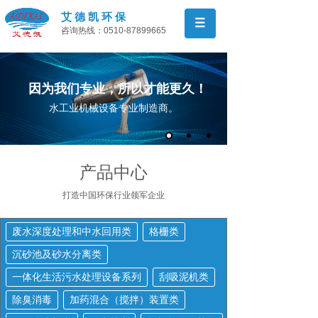
艾 德 凯 环 保
咨询热线：0510-87899665
因为我们专业，所以才能更久！
水工业机械设备专业制造商。
产品中心
打造中国环保行业领军
企业
废水深度处理和中水回用类
格栅类
沉砂池及砂水分离类
一体化生活污水处理设备系列
刮吸泥机类
除臭消毒
加药混合（搅拌）装置类