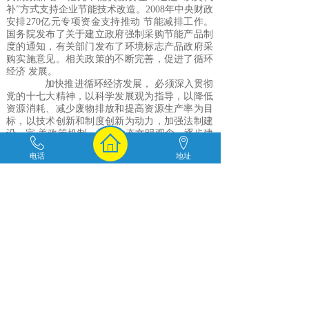
补”方式支持企业节能技术改造。2008年中央财政
安排270亿元专项资金支持推动 节能减排工作。
国务院发布了关于建立政府强制采购节能产品制
度的通知，有关部门发布了环境标志产品政府采
购实施意见。相关政策的不断完善，促进了循环
经济 发展。
加快推进循环经济发展， 必须深入贯彻
党的十七大精神，以科学发展观为指导，以降低
资源消耗、减少废物排放和提高资源生产率为目
标，以技术创新和制度创新为动力，加强法制建
设，完 善政策机制，树立生态文明观念，逐步建
立促进循环经济发展的法律法规体系、政策支持
电话
地址
体系、技术创新体系和有效的激励约束机制，形
成政府推动、企业实施、全 社会共同参与的工作
机制。
上一篇：
关于我们
下一篇：
金融危机下拾荒者的账......