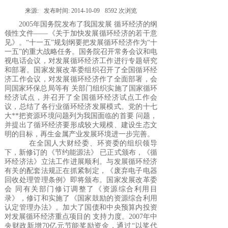
来源:
发布时间:
2014-10-09
8592
次浏览
2005年国务院发布了我国发展 循环经济的纲
领性文件——《关于加快发展循环经济的若干意
见》。“十一五”规划纲要把发展循环经济作为“十
一五”的重大战略任务。国务院召开常务会议和电
视电话会议，对发展循环经济工作进行专题研究
和部署。国家发展改革委组织召开了全国循环经
济工作会议，对发展循环经济作了全面部署，会
同国家环保总局等有 关部门组织实施了国家循环
经济试点，并召开了全国循环经济试点工作会
议，总结了各行业循环经济发展模式。党的十七
大**把资源环境问题列为我国面临的首要 问题，
并提出了循环经济要形成较大规模、建设生态文
明的目标，再生金属产业发展环境进一步完善。
在全国人大财经委、环资委的组织领导
下，新修订的《节约
能源
法》 已正式颁布，《循
环经济法》立法工作进展顺利。与发展循环经济
有关的配套法规正在抓紧制定，《废弃电子电器
回收处理管理条例》即将颁布。国家发展改革委
会 同有关部门修订调整了《资源综合利用目
录》，修订和实施了《国家鼓励的资源综合利用
认定管理办法》。加大了国债和中央预算内投资
对发展循环经济重点项目的 支持力度。2007年中
央财政新增70亿元节能奖励资金，通过“以奖代